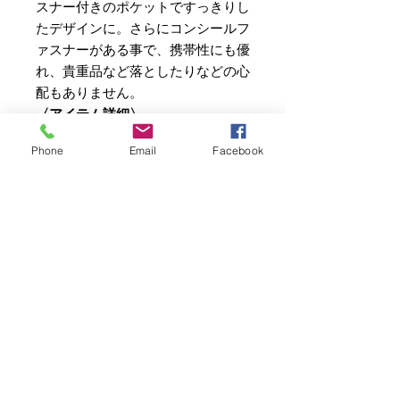
スナー付きのポケットですっきりし
たデザインに。さらにコンシールフ
ァスナーがある事で、携帯性にも優
れ、貴重品など落としたりなどの心
配もありません。
〈アイテム詳細〉
生地
Phone
Email
Facebook
Ferre Yarn(コットン61%、ポリ
エステル33%、レーヨン6%)
カラー
CAMEL(キャメル)、GRY(グレ
ー)、WHT(ホワイト)
サイズ
Sサイズ、Mサイズ、Lサイズ、
XLサイズ
生産国
中国
Ferre Yarn(フェレヤーン)・・・
リサイクルの国際基準を満たしてい