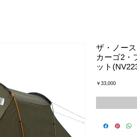
ザ・ノース
カーゴ2・
ット(NV223
価
￥33,000
格