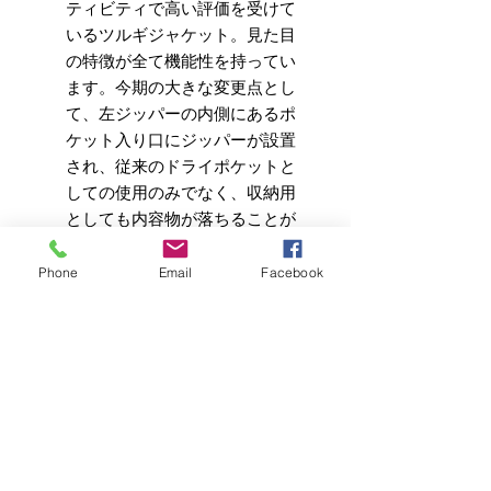
ティビティで高い評価を受けて
いるツルギジャケット。見た目
の特徴が全て機能性を持ってい
ます。今期の大きな変更点とし
て、左ジッパーの内側にあるポ
ケット入り口にジッパーが設置
され、従来のドライポケットと
しての使用のみでなく、収納用
としても内容物が落ちることが
なくなりました。
Phone
Email
Facebook
●Hood System
前面に設置された２つのアイレ
ットストッパーにより、１アク
ションで縦横方向の調整が可
能。ロック＆リリースも１アク
ションで容易に調整可能。
●ベンチレーションシステム
フロントの両サイドからアクセ