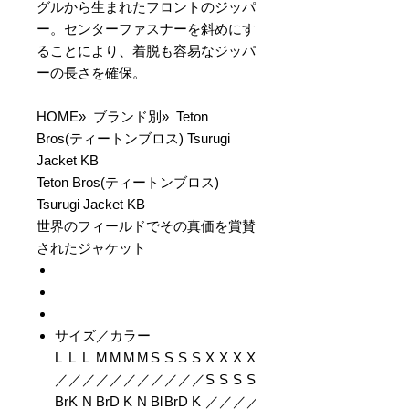
グルから生まれたフロントのジッパ
ー。センターファスナーを斜めにす
ることにより、着脱も容易なジッパ
ーの長さを確保。
HOME» ブランド別» Teton
Bros(ティートンブロス) Tsurugi
Jacket KB
Teton Bros(ティートンブロス)
Tsurugi Jacket KB
世界のフィールドでその真価を賞賛
されたジャケット
サイズ／カラー
L
L
L
M
M
M
M
S
S
S
S
X
X
X
X
／
／
／
／
／
／
／
／
／
／
／
S
S
S
S
Br
K
N
Br
D
K
N
Bl
Br
D
K
／
／
／
／